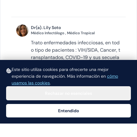
Dr(a). Lily Soto
Médico Infectólogo , Médico Tropical
Trato enfermedades infecciosas, en tod
o tipo de pacientes : VIH/SIDA, Cancer, t
ransplantados, COVID-19 y sus secuela
s, T...
Este sitio utiliza cookies para ofrecerte una mejor
experiencia de navegación.
Más información en
cómo
VER PERFIL
usamos las cookies
.
Rechazar no esenciales
Entendido
Ayuda