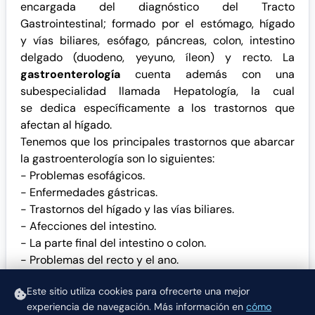
encargada del diagnóstico del Tracto
Gastrointestinal; formado por el estómago, hígado
y vías biliares, esófago, páncreas, colon, intestino
delgado (
duodeno
,
yeyuno
,
íleon
) y recto. La
gastroenterología
cuenta además con una
subespecialidad llamada Hepatología, la cual
se dedica específicamente a los trastornos que
afectan al hígado.
Tenemos que los principales trastornos que abarcar
la gastroenterología son lo siguientes:
- Problemas esofágicos.
- Enfermedades gástricas.
- Trastornos del hígado y las
vías biliares
.
- Afecciones del intestino.
- La parte final del intestino o colon.
- Problemas del recto y el ano.
- Hemorragias.
Este sitio utiliza cookies para ofrecerte una mejor
Otras especialidades de interés:
experiencia de navegación.
Más información en
cómo