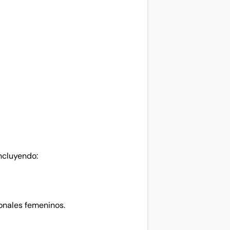
ncluyendo:
onales femeninos.