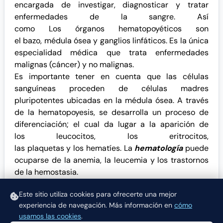
encargada de investigar, diagnosticar y tratar
enfermedades de la sangre. Así
como Los órganos
hematopoyéticos
son
el
bazo
,
médula ósea
y
ganglios linfáticos
. Es la única
especialidad médica que trata enfermedades
malignas (cáncer) y no malignas.
Es importante tener en cuenta que las células
sanguíneas proceden de células madres
pluripotentes ubicadas en la médula ósea. A través
de la hematopoyesis, se desarrolla un proceso de
diferenciación; el cual da lugar a la aparición de
los
leucocitos
, los
eritrocitos
,
las
plaquetas
y los
hematíes
. La
hematología
puede
ocuparse de la anemia, la leucemia y los trastornos
de la
hemostasia
.
Otras especialidades de interés:
Cardiología
,
Este sitio utiliza cookies para ofrecerte una mejor
Medicina Deportiva
.
experiencia de navegación.
Más información en
cómo
usamos las cookies
.