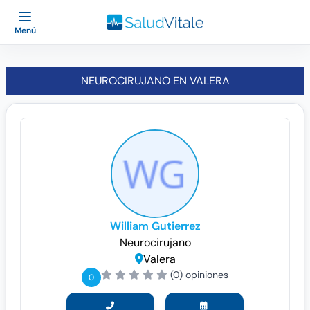
Menú
NEUROCIRUJANO EN VALERA
William Gutierrez
Neurocirujano
Valera
(0) opiniones
0