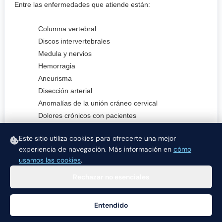
Entre las enfermedades que atiende están:
Columna vertebral
Discos intervertebrales
Medula y nervios
Hemorragia
Aneurisma
Disección arterial
Anomalías de la unión cráneo cervical
Dolores crónicos con pacientes
Desordenes de movimientos
Este sitio utiliza cookies para ofrecerte una mejor
experiencia de navegación.
Más información en
cómo
usamos las cookies
.
Rechazar no esenciales
Entendido
Ayuda