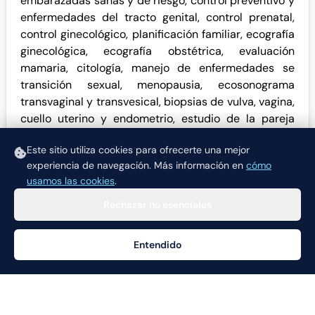
embarazadas sanas y de riesgo, control preventivo y
enfermedades del tracto genital, control prenatal,
control ginecológico, planificación familiar, ecografía
ginecológica, ecografía obstétrica, evaluación
mamaria, citología, manejo de enfermedades se
transición sexual, menopausia, ecosonograma
transvaginal y transvesical, biopsias de vulva, vagina,
cuello uterino y endometrio, estudio de la pareja
infértil, relaciones dirigidas, inseminación artificial,
Este sitio utiliza cookies para ofrecerte una mejor
Fertilización Invitro, estimulación ovárica controlada.
experiencia de navegación.
Más información en
cómo
usamos las cookies
.
Rechazar no esenciales
Entendido
Ayuda