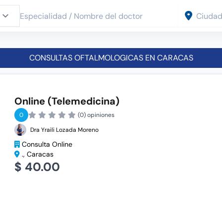
CONSULTAS OFTALMOLOGICAS EN CARACAS
Online (Telemedicina)
0
(0) opiniones
Dra Yraili Lozada Moreno
Consulta Online
., Caracas
$ 40.00