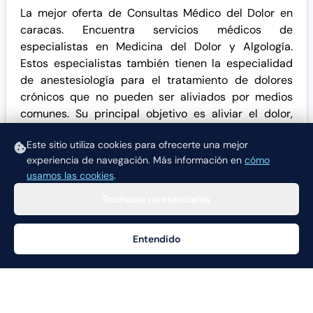
La mejor oferta de Consultas Médico del Dolor en
caracas. Encuentra servicios médicos de
especialistas en Medicina del Dolor y Algología.
Estos especialistas también tienen la especialidad
de anestesiología para el tratamiento de dolores
crónicos que no pueden ser aliviados por medios
comunes. Su principal objetivo es aliviar el dolor,
aumentar la funcionalidad de la persona y recuperar
Este sitio utiliza cookies para ofrecerte una mejor
la calidad de vida
experiencia de navegación.
Más información en
cómo
usamos las cookies
.
Rechazar no esenciales
Entendido
Ayuda