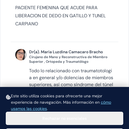
PACIENTE FEMENINA QUE ACUDE PARA
LIBERACION DE DEDO EN GATILLO Y TUNEL
CARPIANO
Dr(a). Maria Luzdina Camacaro Bracho
Cirujano de Mano y Reconstructiva de Miembro
Superior , Ortopeda y Traumatólogo
Todo lo relacionado con traumatotologi
a en general y/o dolencias de miembros
superiores, así como síndrome del túnel
del...
Este sitio utiliza cookies para ofrecerte una mejor
experiencia de navegación.
Más información en
cómo
VER PERFIL
usamos las cookies
.
Rechazar no esenciales