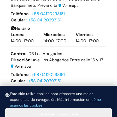
Barquisimeto Previa cita
Ver mapa
Teléfono
:
+58 04120293161
Celular
:
+58 04120293161
Horario
Lunes:
Miercoles:
Viernes:
14:00-17:00
14:00-17:00
14:00-17:00
Centro:
IDB Los Abogados
Dirección:
Ave. Los Abogados Entre calle 16 y 17 .
Ver mapa
Teléfono
:
+58 04120293161
Celular
:
+58 04120293161
Horario
Este sitio utiliza cookies para ofrecerte una mejor
Miercoles:
experiencia de navegación.
Más información en
cómo
08:30-13:00
usamos las cookies
.
Rechazar no esenciales