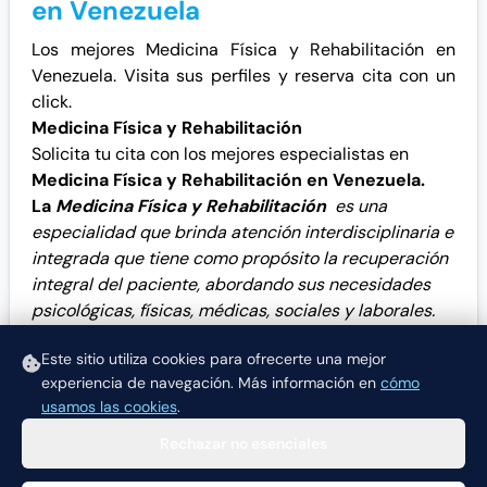
en Venezuela
Los mejores Medicina Física y Rehabilitación en
Venezuela. Visita sus perfiles y reserva cita con un
click.
Medicina Física y Rehabilitación
Solicita tu cita con los mejores especialistas en
Medicina Física y Rehabilitación en Venezuela.
La
Medicina Física y Rehabilitación
es una
especialidad que brinda atención interdisciplinaria e
integrada que tiene como propósito la recuperación
integral del paciente, abordando sus necesidades
psicológicas, físicas, médicas, sociales y laborales.
Otras especialidades de interés:
Ortopedas y
Este sitio utiliza cookies para ofrecerte una mejor
Traumatólogos
,
Fisioterapeutas
experiencia de navegación.
Más información en
cómo
usamos las cookies
.
Rechazar no esenciales