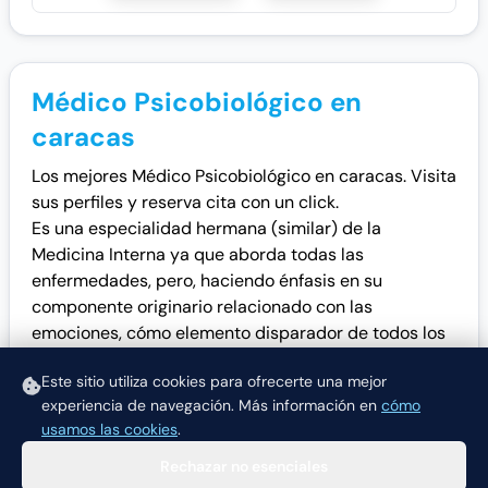
Médico Psicobiológico en
caracas
Los mejores Médico Psicobiológico en caracas. Visita
sus perfiles y reserva cita con un click.
Es una especialidad hermana (similar) de la
Medicina Interna ya que aborda todas las
enfermedades, pero, haciendo énfasis en su
componente originario relacionado con las
emociones, cómo elemento disparador de todos los
procesos biológicos que producen las alteraciones
Este sitio utiliza cookies para ofrecerte una mejor
biológicas que llamamos enfermedad.
experiencia de navegación.
Más información en
cómo
usamos las cookies
.
Rechazar no esenciales