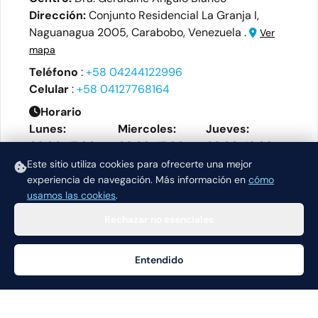
Dirección:
Conjunto Residencial La Granja I,
Naguanagua 2005, Carabobo, Venezuela .
Ver
mapa
Teléfono
:
+58 04244122996
Celular
:
+58 04127768164
Horario
Lunes:
Miercoles:
Jueves:
09:00-17:00
09:00-17:00
08:00-16:00
Este sitio utiliza cookies para ofrecerte una mejor
Martes:
Viernes:
experiencia de navegación.
Más información en
cómo
13:00-15:00
09:00-16:00
usamos las cookies
.
Rechazar no esenciales
Entendido
Ayuda