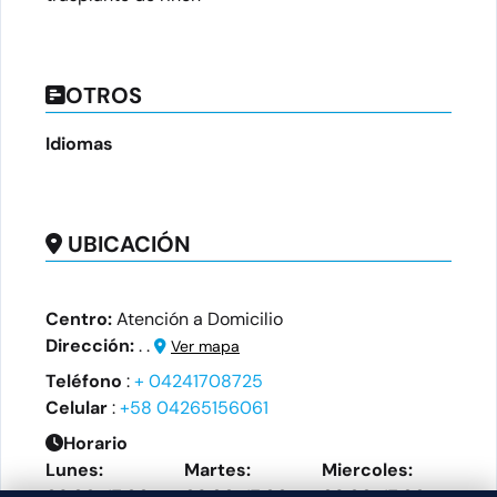
OTROS
Idiomas
UBICACIÓN
Centro:
Atención a Domicilio
Dirección:
. .
Ver mapa
Teléfono
:
+ 04241708725
Celular
:
+58 04265156061
Horario
Lunes:
Martes:
Miercoles:
08:00-17:00
08:00-17:00
08:00-17:00