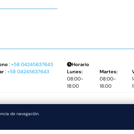
ono
:
+58 04245637643
Horario
ar
:
+58 04245637643
Lunes:
Martes:
08:00-
08:00-
18:00
18:00
iencia de navegación.