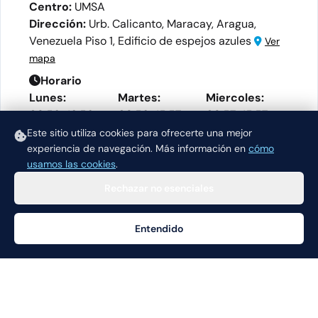
Centro:
UMSA
Dirección:
Urb. Calicanto, Maracay, Aragua,
Venezuela Piso 1, Edificio de espejos azules
Ver
mapa
Horario
Lunes:
Martes:
Miercoles:
08:56-16:56
08:56-15:57
08:57-15:57
Este sitio utiliza cookies para ofrecerte una mejor
Jueves:
Viernes:
Sabado:
experiencia de navegación.
Más información en
cómo
08:57-15:57
08:57-15:57
08:57-15:57
usamos las cookies
.
Rechazar no esenciales
Entendido
Ayuda