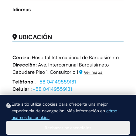
Idiomas
UBICACIÓN
Centro:
Hospital Internacional de Barquisimeto
Dirección:
Ave. Intercomunal Barquisimeto -
Cabudare Piso 1, Consultorio 1
Ver mapa
Teléfono
:
+58 04149559181
Celular
:
+58 04149559181
Horario
Este sitio utiliza cookies para ofrecerte una mejor
Martes:
Miercoles:
experiencia de navegación.
Más información en
cómo
13:00-18:00
08:00-18:00
usamos las cookies
.
Rechazar no esenciales