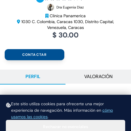
Dra Eugenia Diaz
Clinica Panamerica
1030 C. Colombia, Caracas 1030, Distrito Capital,
Venezuela, Caracas
$ 30.00
CONTACTAR
PERFIL
VALORACIÓN
DESCRIPCIÓN
Este sitio utiliza cookies para ofrecerte una mejor
Consulta
experiencia de navegación.
Más información en
cómo
usamos las cookies
.
Rechazar no esenciales