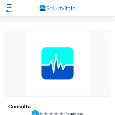
Menú
Consulta
0
(0) opiniones