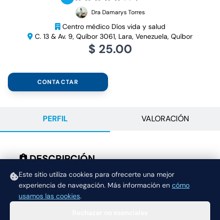
Dra Damarys Torres
Centro médico Díos vida y salud
C. 13 & Av. 9, Quíbor 3061, Lara, Venezuela, Quíbor
$ 25.00
CONTACTAR
PERFIL
VALORACIÓN
DESCRIPCIÓN
Consulta
Este sitio utiliza cookies para ofrecerte una mejor
experiencia de navegación.
Más información en
cómo
usamos las cookies
.
Rechazar no esenciales