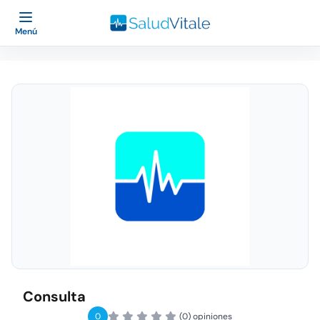
Menú
Consulta
0
(0) opiniones