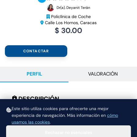
Dr(a). Deyanit Terán
Policlínica de Coche
Calle Los Hornos, Caracas
$ 30.00
CONTACTAR
PERFIL
VALORACIÓN
DESCRIPCIÓN
INYECCION DEPOFEN DE 3 MESES
Este sitio utiliza cookies para ofrecerte una mejor
experiencia de navegación.
Más información en
cómo
usamos las cookies
.
Rechazar no esenciales