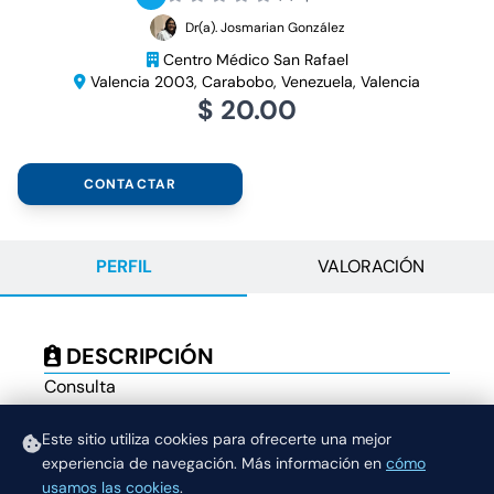
Dr(a). Josmarian González
Centro Médico San Rafael
Valencia 2003, Carabobo, Venezuela, Valencia
$ 20.00
CONTACTAR
PERFIL
VALORACIÓN
DESCRIPCIÓN
Consulta
Ecografia
Citologia
Este sitio utiliza cookies para ofrecerte una mejor
experiencia de navegación.
Más información en
cómo
Descarte VPH
usamos las cookies
.