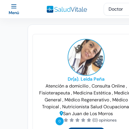
Menú
Dr(a). Leida Peña
Atención a domicilio
, Consulta Online
,
Fisioterapeuta
, Medicina Estética
, Medic
General
, Médico Regenerativo
, Médico
Tropical
, Nutricionista
Salud Ocupaciona
San Juan de Los Morros
(0) opiniones
0