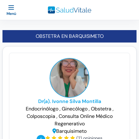
Menú
OBSTETRA EN BARQUISIMETO
Dr(a). Ivonne Silva Montilla
Endocrinólogo
, Ginecólogo
, Obstetra
,
Colposcopia
, Consulta Online
Médico
Regenerativo
Barquisimeto
(2) opiniones