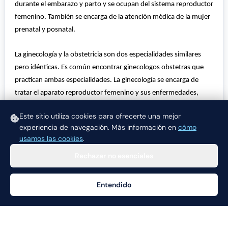
durante el embarazo y parto y se ocupan del sistema reproductor
femenino. También se encarga de la atención médica de la mujer
prenatal y posnatal.
La ginecología y la obstetricia son dos especialidades similares
pero idénticas. Es común encontrar ginecologos obstetras que
practican ambas especialidades. La ginecología se encarga de
tratar el
aparato reproductor femenino y sus enfermedades
,
mientras que el obstetra se encarga de atender el embarazo,
Este sitio utiliza cookies para ofrecerte una mejor
parto y posparto.
experiencia de navegación.
Más información en
cómo
usamos las cookies
.
Rechazar no esenciales
Entendido
Ayuda