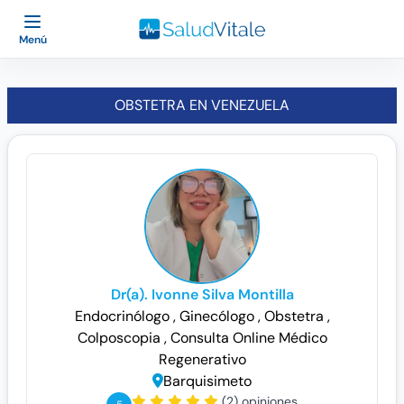
Menú
OBSTETRA EN VENEZUELA
Dr(a). Ivonne Silva Montilla
Endocrinólogo
, Ginecólogo
, Obstetra
,
Colposcopia
, Consulta Online
Médico
Regenerativo
Barquisimeto
(2) opiniones