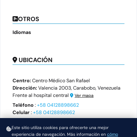
OTROS
Idiomas
UBICACIÓN
Centro:
Centro Médico San Rafael
Dirección:
Valencia 2003, Carabobo, Venezuela
Frente al hospital central
Ver mapa
Teléfono
:
+58 04128898662
Celular
:
+58 04128898662
Horario
Este sitio utiliza cookies para ofrecerte una mejor
Miercoles:
Sabado:
Jueves:
experiencia de navegación.
Más información en
cómo
08:00-16:00
08:00-14:00
08:00-16:00