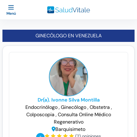
Menú
GINECÓLOGO EN VENEZUELA
Dr(a). Ivonne Silva Montilla
Endocrinólogo
, Ginecólogo
, Obstetra
,
Colposcopia
, Consulta Online
Médico
Regenerativo
Barquisimeto
(2) opiniones