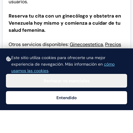
usuarios.
Reserva tu cita con un ginecólogo y obstetra en
Venezuela hoy mismo y comienza a cuidar de tu
salud femenina.
Otros servicios disponibles:
Ginecoestetica
,
Precios
Consultas Ginecologicas
,
Psicología,
Métodos
Este sitio utiliza cookies para ofrecerte una mejor
Anticonceptivos
,
Pediatría
experiencia de navegación.
Más información en
cómo
usamos las cookies
.
Rechazar no esenciales
Entendido
Ayuda